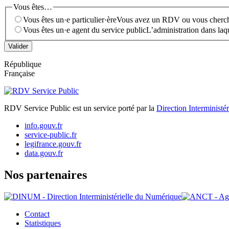
Vous êtes…
Vous êtes un·e particulier·ère
Vous avez un RDV ou vous cherche
Vous êtes un·e agent du service public
L’administration dans laq
République
Française
RDV Service Public est un service porté par la
Direction Interminis
info.gouv.fr
service-public.fr
legifrance.gouv.fr
data.gouv.fr
Nos partenaires
Contact
Statistiques